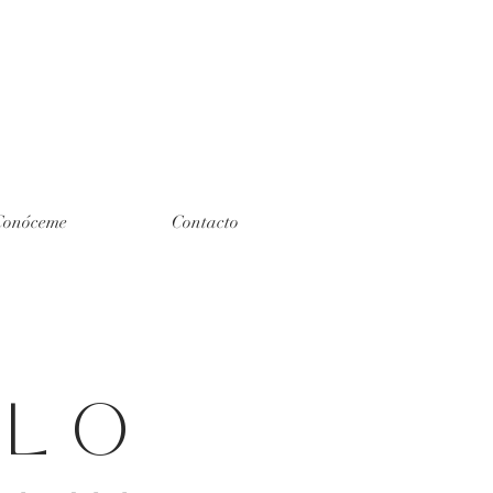
Conóceme
Contacto
ALO