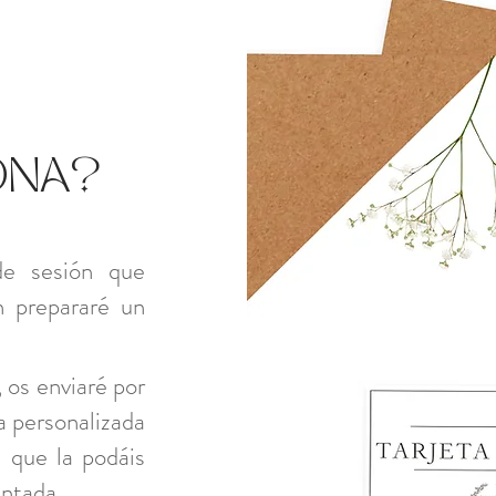
ONA?
de sesión que
n prepararé un
 os enviaré por
a personalizada
a que la podáis
entada.